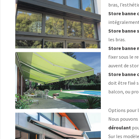
bras, l’esthét
Store banne c
intégralement à
Store banne 
les bras.
Store banne
fixer sous le 
auvent de stor
Store banne 
doit être fixé 
balcon, ou pro
Options pour 
Nous pouvons é
déroulant
pou
Sur les modèl