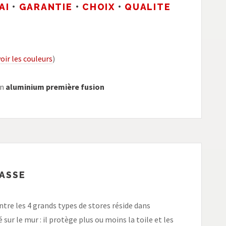
AI
•
GARANTIE
•
CHOIX
•
QUALITE
voir les couleurs
)
en
aluminium première fusion
RASSE
entre les 4 grands types de stores réside dans
 sur le mur : il protège plus ou moins la toile et les