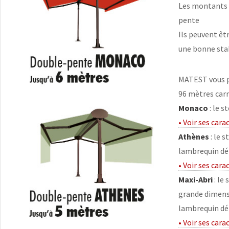
Les montants p
pente
Ils peuvent êt
une bonne stabi
MATEST vous pr
96 mètres carr
Monaco
: le 
• Voir ses cara
Athènes
: le 
lambrequin d
• Voir ses cara
Maxi-Abri
: le
grande dimens
lambrequin d
• Voir ses cara