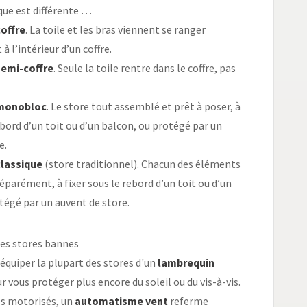
ique est différente …
offre
. La toile et les bras viennent se ranger
 l’intérieur d’un coffre.
semi-coffre
. Seule la toile rentre dans le coffre, pas
 monobloc
. Le store tout assemblé et prêt à poser, à
rebord d’un toit ou d’un balcon, ou protégé par un
e.
classique
(store traditionnel). Chacun des éléments
séparément, à fixer sous le rebord d’un toit ou d’un
tégé par un auvent de store.
les stores bannes
quiper la plupart des stores d'un
lambrequin
r vous protéger plus encore du soleil ou du vis-à-vis.
es motorisés, un
automatisme vent
referme