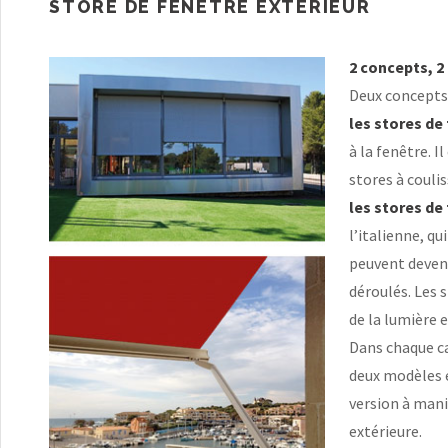
STORE DE FENÊTRE EXTÉRIEUR
2 concepts, 2
Deux concepts 
les stores de
à la fenêtre. I
stores à coulis
les stores de
l’italienne, qu
peuvent deveni
déroulés. Les 
de la lumière e
Dans chaque ca
deux modèles e
version à mani
extérieure.